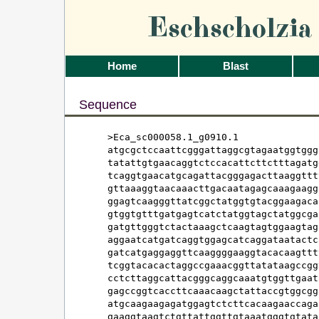
Eschscholzi
Home
Blast
Sequence
>Eca_sc000058.1_g0910.1

atgcgctccaattcgggattaggcgtagaatggtggg
tatattgtgaacaggtctccacattcttctttagatg
tcaggtgaacatgcagattacgggagacttaaggttt
gttaaaggtaacaaacttgacaatagagcaaagaagg
ggagtcaagggttatcggctatggtgtacggaagaca
gtggtgtttgatgagtcatctatggtagctatggcga
gatgttgggtctactaaagctcaagtagtggaagtag
aggaatcatgatcaggtggagcatcaggataatactc
gatcatgaggaggttcaaggggaaggtacacaagttt
tcggtacacactaggccgaaacggttatataagccgg
cctcttaggcattacgggcaggcaaatgtggttgaat
gagccggtcaccttcaaacaagctattaccgtggcgg
atgcaagaagagatggagtctcttcacaagaaccaga
gaaggtaagtctgttattggttgtaaatgggtgtata