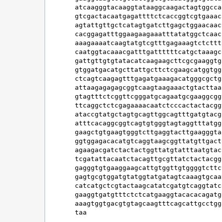
atcaagggtacaaggtataaggcaagactagtggcca
gtcgactacaatgagattttctcaccggtcgtgaaac
agtattgttgctcatagtgatcttgagctggaacaac
cacggagatttggaagaagaaatttatatggctcaac
aaagaaaatcaagtatgtcgtttgagaaagtctcttt
caatggtacaaacgatttgattttttcatgctaaagc
gattgttgtgtatacatcaagaagcttcgcgaaggtg
gtggatgacatgcttattgcttctcgaagcatggtgg
ctcagtcaagagtttgagatgaaagacatgggcgctg
attaagagagagcggtcaagtaagaaactgtacttaa
gtagtttctcggttcgggatgcagaatgcgaaggcgg
ttcaggctctcgagaaaacaatctcccactactacgg
ataccgtatgctagtgcagttggcagtttgatgtacg
atttcacaggcggtcagtgtgggtagtaggtttatgg
gaagctgtgaagtgggtcttgaggtacttgaagggta
ggtggagacacatgtcaggtaagcggttatgttgact
agaagacgatctactactggttatgtatttaatgtac
tcgatattacaatctacagttgcgttatctactacgg
gagggtgtgaaggaagcattgtggttgtggggtcttc
gagtgcgtggatgtatggtatgatagtcaaagtgcaa
catcatgctcgtactaagcatatcgatgtcaggtatc
gaaggtgatgtttctctcatgaaggtacacacagatg
aaagtggtgacgtgtagcaagtttcagcattgcctgg
taa