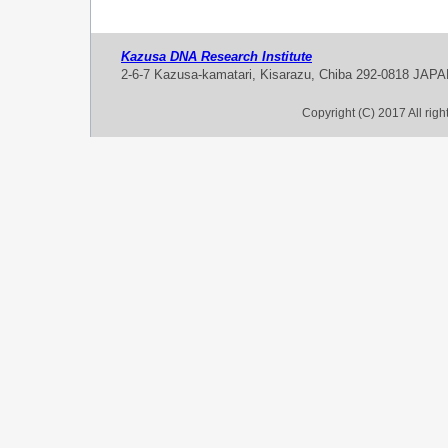
Kazusa DNA Research Institute
2-6-7 Kazusa-kamatari, Kisarazu, Chiba 292-0818 JAP
Copyright (C) 2017 All rig